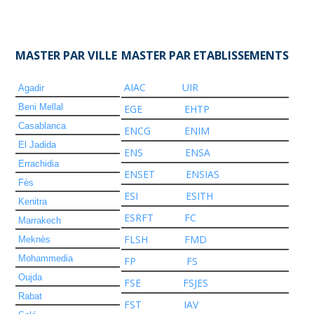
MASTER PAR VILLE
MASTER PAR ETABLISSEMENTS
AIAC
UIR
Agadir
Beni Mellal
EGE
EHTP
Casablanca
ENCG
ENIM
El Jadida
ENS
ENSA
Errachidia
ENSET
ENSIAS
Fès
ESI
ESITH
Kenitra
ESRFT
FC
Marrakech
FLSH
FMD
Meknès
Mohammedia
FP
FS
Oujda
FSE
FSJES
Rabat
FST
IAV