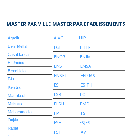
MASTER PAR VILLE
MASTER PAR ETABLISSEMENTS
AIAC
UIR
Agadir
Beni Mellal
EGE
EHTP
Casablanca
ENCG
ENIM
El Jadida
ENS
ENSA
Errachidia
ENSET
ENSIAS
Fès
ESI
ESITH
Kenitra
ESRFT
FC
Marrakech
FLSH
FMD
Meknès
Mohammedia
FP
FS
Oujda
FSE
FSJES
Rabat
FST
IAV