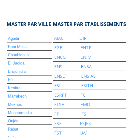
MASTER PAR VILLE
MASTER PAR ETABLISSEMENTS
AIAC
UIR
Agadir
Beni Mellal
EGE
EHTP
Casablanca
ENCG
ENIM
El Jadida
ENS
ENSA
Errachidia
ENSET
ENSIAS
Fès
ESI
ESITH
Kenitra
ESRFT
FC
Marrakech
FLSH
FMD
Meknès
Mohammedia
FP
FS
Oujda
FSE
FSJES
Rabat
FST
IAV