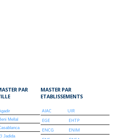
MASTER PAR
MASTER PAR
VILLE
ETABLISSEMENTS
AIAC
UIR
Agadir
Beni Mellal
EGE
EHTP
Casablanca
ENCG
ENIM
El Jadida