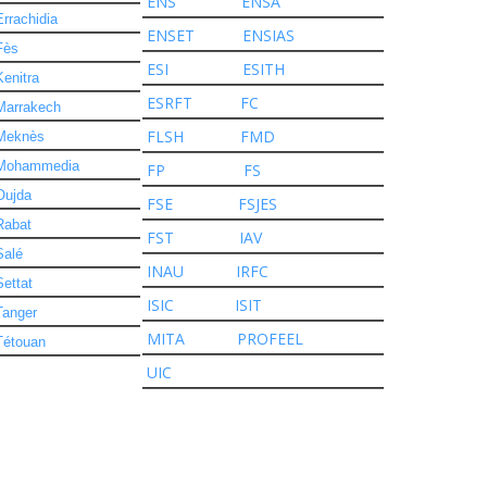
ENS
ENSA
Errachidia
ENSET
ENSIAS
Fès
ESI
ESITH
Kenitra
ESRFT
FC
Marrakech
FLSH
FMD
Meknès
Mohammedia
FP
FS
Oujda
FSE
FSJES
Rabat
FST
IAV
Salé
INAU
IRFC
Settat
ISIC
ISIT
Tanger
MITA
PROFEEL
Tétouan
UIC