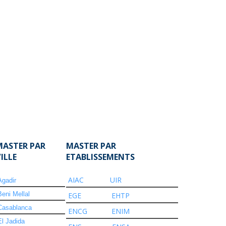
MASTER PAR
MASTER PAR
VILLE
ETABLISSEMENTS
AIAC
UIR
Agadir
Beni Mellal
EGE
EHTP
Casablanca
ENCG
ENIM
El Jadida