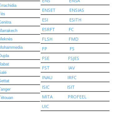
ENS
ENSA
Errachidia
ENSET
ENSIAS
Fès
ESI
ESITH
Kenitra
ESRFT
FC
Marrakech
FLSH
FMD
Meknès
Mohammedia
FP
FS
Oujda
FSE
FSJES
Rabat
FST
IAV
Salé
INAU
IRFC
Settat
ISIC
ISIT
Tanger
MITA
PROFEEL
Tétouan
UIC