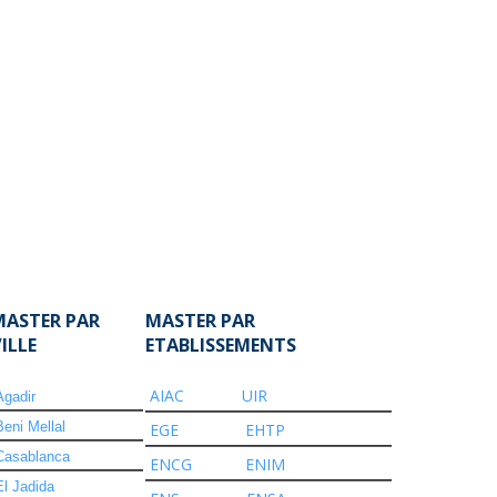
MASTER PAR
MASTER PAR
VILLE
ETABLISSEMENTS
AIAC
UIR
Agadir
Beni Mellal
EGE
EHTP
Casablanca
ENCG
ENIM
El Jadida