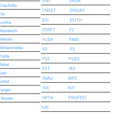
ENS
ENSA
Errachidia
ENSET
ENSIAS
Fès
ESI
ESITH
Kenitra
ESRFT
FC
Marrakech
FLSH
FMD
Meknès
Mohammedia
FP
FS
Oujda
FSE
FSJES
Rabat
FST
IAV
Salé
INAU
IRFC
Settat
ISIC
ISIT
Tanger
MITA
PROFEEL
Tétouan
UIC