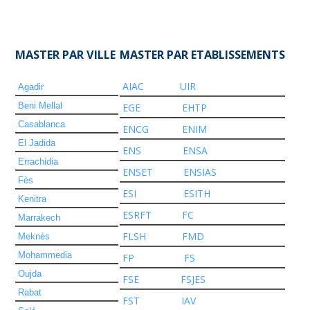
MASTER PAR VILLE
MASTER PAR ETABLISSEMENTS
AIAC
UIR
Agadir
Beni Mellal
EGE
EHTP
Casablanca
ENCG
ENIM
El Jadida
ENS
ENSA
Errachidia
ENSET
ENSIAS
Fès
ESI
ESITH
Kenitra
ESRFT
FC
Marrakech
FLSH
FMD
Meknès
Mohammedia
FP
FS
Oujda
FSE
FSJES
Rabat
FST
IAV