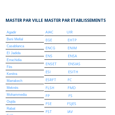
MASTER PAR VILLE
MASTER PAR ETABLISSEMENTS
AIAC
UIR
Agadir
Beni Mellal
EGE
EHTP
Casablanca
ENCG
ENIM
El Jadida
ENS
ENSA
Errachidia
ENSET
ENSIAS
Fès
ESI
ESITH
Kenitra
ESRFT
FC
Marrakech
FLSH
FMD
Meknès
Mohammedia
FP
FS
Oujda
FSE
FSJES
Rabat
FST
IAV